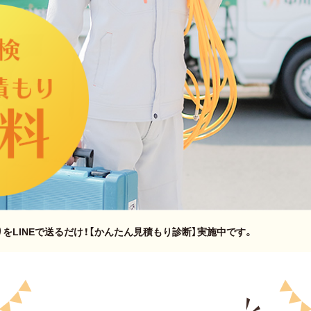
内
をLINEで送るだけ！【かんたん見積もり診断】実施中です。
除・修理にかかった費用は【雑損控除】として『確定申告』を！