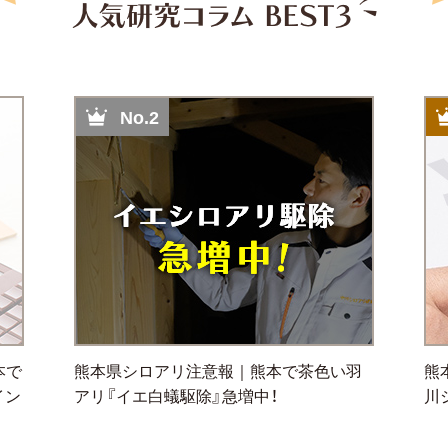
No.2
本で
熊本県シロアリ注意報｜熊本で茶色い羽
熊
イン
アリ『イエ白蟻駆除』急増中！
川