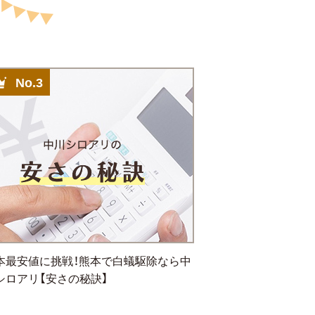
No.3
本最安値に挑戦！熊本で白蟻駆除なら中
シロアリ【安さの秘訣】