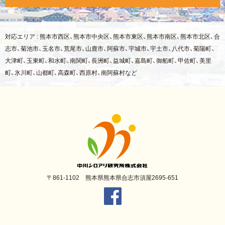
対応エリア : 熊本市西区、熊本市中央区、熊本市東区、熊本市南区、熊本市北区、合
志市、菊池市、玉名市、荒尾市、山鹿市、阿蘇市、宇城市、宇土市、八代市、菊陽町、
大津町、玉東町、和水町、南関町、長洲町、益城町、嘉島町、御船町、甲佐町、美里
町、氷川町、山都町、高森町、西原村、南阿蘇村など
〒861-1102 熊本県熊本県合志市須屋2695-651