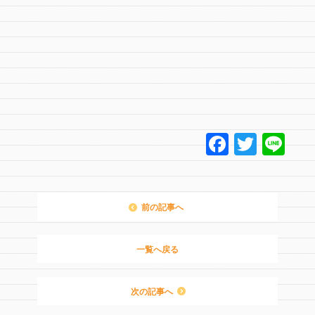
F
T
Li
a
wi
n
c
tt
e
e
er
前の記事へ
b
o
一覧へ戻る
o
次の記事へ
k