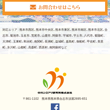
対応エリア : 熊本市西区、熊本市中央区、熊本市東区、熊本市南区、熊本市北区、合
志市、菊池市、玉名市、荒尾市、山鹿市、阿蘇市、宇城市、宇土市、八代市、菊陽町、
大津町、玉東町、和水町、南関町、長洲町、益城町、嘉島町、御船町、甲佐町、美里
町、氷川町、山都町、高森町、西原村、南阿蘇村など
〒861-1102 熊本県熊本県合志市須屋2695-651