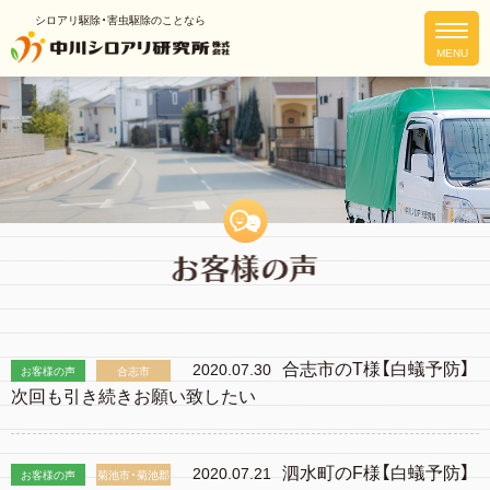
シロアリ駆除・害虫駆除のことなら
合志市のT様【白蟻予防】
2020.07.30
お客様の声
合志市
次回も引き続きお願い致したい
泗水町のF様【白蟻予防】
2020.07.21
お客様の声
菊池市・菊池郡