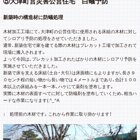
⑤大津町営災害公営住宅 白蟻予防
新築時の構造材に防蟻処理
木材加工工場にて、大津町の公営住宅に使用される床組の木材に対し
てシロアリ予防の処理をさせていただきました。
通常、新築住宅で家を建てる際の木材はプレカット工場で加工されて
現場に搬入されます。
よって今回は、プレカット加工されたばかりの木材にシロアリ予防を
実施させていただきました。
新築で床を支える床組（土台・大引）は床面積にもよりますが、長さ９
０センチ程の短い物から長い物では４メートルまであり、合計１００
本以上の床組みを一本一本、ハケにて薬剤を塗布します。
実際に木材の表面すべてに対して防蟻剤を塗布していくため、相当ハ
ードな作業になります(;^_^A
↓ 処理前の木材です。これから作業に取り掛かります！