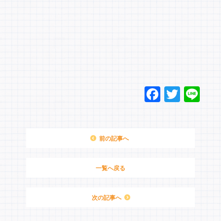
F
T
Li
a
wi
n
c
tt
e
e
er
前の記事へ
b
o
一覧へ戻る
o
次の記事へ
k