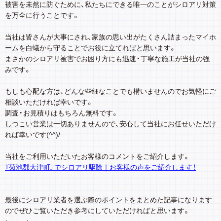
被害を未然に防ぐために、私たちにできる唯一のことがシロアリ対策
を万全に行うことです。
当社は皆さんが大事にされ、家族の思い出がたくさん詰まったマイホ
ームを白蟻から守ることでお役に立てればと思います。
まさかのシロアリ被害でお困り方にも迅速・丁寧な施工が当社の強
みです。
もしも心配な方は、どんな些細なことでも構いませんのでお気軽にご
相談いただければ幸いです。
調査・お見積りはもちろん無料です。
しつこい営業は一切ありませんので、安心して当社にお任せいただけ
れば幸いです(^^)/
当社をご利用いただいたお客様のコメントをご紹介します。
『菊池郡大津町』でシロアリ駆除｜お客様の声をご紹介します！
最後にシロアリ業者を選ぶ際のポイントをまとめた記事になります
のでぜひご覧いただき参考にしていただければと思います。
↓ ↓ ↓