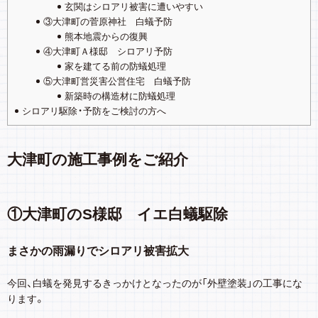
玄関はシロアリ被害に遭いやすい
③大津町の菅原神社 白蟻予防
熊本地震からの復興
④大津町Ａ様邸 シロアリ予防
家を建てる前の防蟻処理
⑤大津町営災害公営住宅 白蟻予防
新築時の構造材に防蟻処理
シロアリ駆除・予防をご検討の方へ
大津町の施工事例をご紹介
①大津町のS様邸 イエ白蟻駆除
まさかの雨漏りでシロアリ被害拡大
今回、白蟻を発見するきっかけとなったのが「外壁塗装」の工事にな
ります。