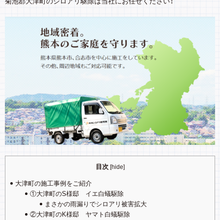
菊池郡大津町のシロアリ駆除は当社にお任せください！
目次
[
hide
]
大津町の施工事例をご紹介
①大津町のS様邸 イエ白蟻駆除
まさかの雨漏りでシロアリ被害拡大
②大津町のK様邸 ヤマト白蟻駆除