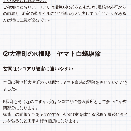
ているかもしれません。
ご存知のとおり、シロアリは湿気（水分）を好むため、屋根や外壁から
の雨漏り、浴室の壁タイルのひび割れなど、少しでも心当たりがある
方は特に注意が必要です。
②大津町のK様邸 ヤマト白蟻駆除
玄関はシロアリ被害に遭いやすい
本日は菊池郡大津町のＫ様邸で、ヤマト白蟻の駆除をさせていただき
ました。
K様邸もそうなのですが、実はシロアリの侵入箇所として多いのが玄
関部分になります。
構造上の問題でもあるのですが、玄関は家を建てる過程で最後にタイ
ルを張るなど工事を行う箇所になります。