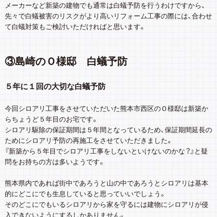
メーカーなど新築の建物でも通常は白蟻予防を行うわけですから、
先々で白蟻被害のリスクがより高いリフォーム工事の際には、合わせ
て白蟻対策もご検討いただければと思います。
③島崎のＯ様邸 白蟻予防
５年に１回の大切な白蟻予防
今回シロアリ工事をさせていただいた熊本市西区のＯ様邸は新築か
らちょうど５年目のお宅です。
シロアリ駆除の保証期間は５年間となっているため、保証期間延長の
ためにシロアリ予防の再施工をさせていただきました。
『新築から５年目でシロアリ工事をしないといけないのかな？』と疑
問をお持ちの方は多いようです。
熊本県内であれば街中であろうと山の中であろうとシロアリは基本
的にどこにでも生息していると思っていいでしょう。
そのどこにでもいるシロアリから家を守るには建物にシロアリが侵
入できないようにするしかありません。