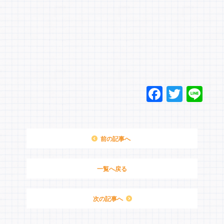
F
T
Li
a
wi
n
c
tt
e
e
er
前の記事へ
b
o
一覧へ戻る
o
次の記事へ
k