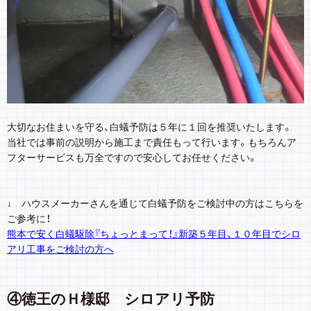
大切なお住まいを守る、白蟻予防は５年に１回を推奨いたします。
当社では事前の説明から施工まで責任もって行います。もちろんア
フターサービスも万全ですので安心してお任せください。
↓ ハウスメーカーさんを通じて白蟻予防をご検討中の方はこちらを
ご参考に！
熊本で安く白蟻駆除『ちょっとまって！』新築５年目、１０年目でシロ
アリ工事をご検討の方へ
④徳王のＨ様邸 シロアリ予防