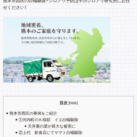
熊本市西区の白蟻駆除・シロアリ予防は中川シロアリ研究所にお任
せください！
目次
[
hide
]
熊本市西区の事例をご紹介
①河内町のＫ様邸 イエ白蟻駆除
天井裏の梁が甚大な被害に
②上代 飲食店にてヤマト白蟻駆除