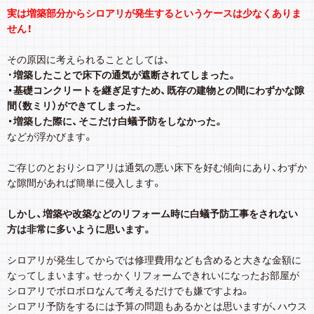
実は増築部分からシロアリが発生するというケースは少なくありま
せん！
その原因に考えられることとしては、
・
増築したことで床下の通気が遮断されてしまった。
・基礎コンクリートを継ぎ足すため、既存の建物との間にわずかな隙
間（数ミリ）ができてしまった。
・増築した際に、そこだけ白蟻予防をしなかった。
などが浮かびます。
ご存じのとおりシロアリは通気の悪い床下を好む傾向にあり、わずか
な隙間があれば簡単に侵入します。
しかし、増築や改築などのリフォーム時に白蟻予防工事をされない
方は非常に多いように思います。
シロアリが発生してからでは修理費用なども含めると大きな金額に
なってしまいます。せっかくリフォームできれいになったお部屋が
シロアリでボロボロなんて考えるだけでも嫌ですよね。
シロアリ予防をするには予算の問題もあるかとは思いますが、ハウス