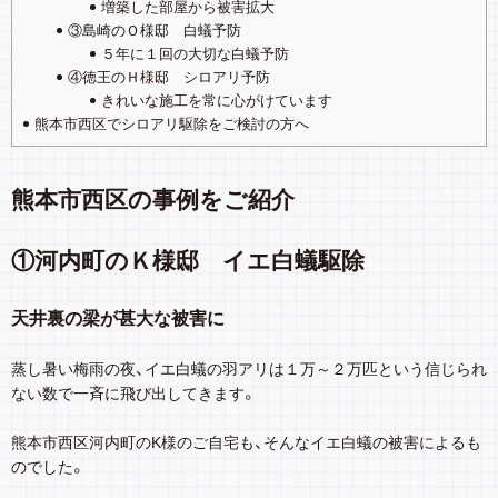
増築した部屋から被害拡大
③島崎のＯ様邸 白蟻予防
５年に１回の大切な白蟻予防
④徳王のＨ様邸 シロアリ予防
きれいな施工を常に心がけています
熊本市西区でシロアリ駆除をご検討の方へ
熊本市西区の事例をご紹介
①河内町のＫ様邸 イエ白蟻駆除
天井裏の梁が甚大な被害に
蒸し暑い梅雨の夜、イエ白蟻の羽アリは１万～２万匹という信じられ
ない数で一斉に飛び出してきます。
熊本市西区河内町のK様のご自宅も、そんなイエ白蟻の被害によるも
のでした。