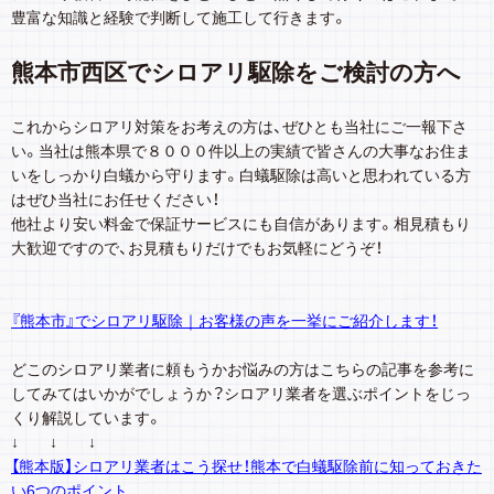
豊富な知識と経験で判断して施工して行きます。
熊本市西区でシロアリ駆除をご検討の方へ
これからシロアリ対策をお考えの方は、ぜひとも当社にご一報下さ
い。当社は熊本県で８０００件以上の実績で皆さんの大事なお住ま
いをしっかり白蟻から守ります。白蟻駆除は高いと思われている方
はぜひ当社にお任せください！
他社より安い料金で保証サービスにも自信があります。相見積もり
大歓迎ですので、お見積もりだけでもお気軽にどうぞ！
『熊本市』でシロアリ駆除｜お客様の声を一挙にご紹介します！
どこのシロアリ業者に頼もうかお悩みの方はこちらの記事を参考に
してみてはいかがでしょうか？シロアリ業者を選ぶポイントをじっ
くり解説しています。
↓ ↓ ↓
【熊本版】シロアリ業者はこう探せ！熊本で白蟻駆除前に知っておきた
い6つのポイント