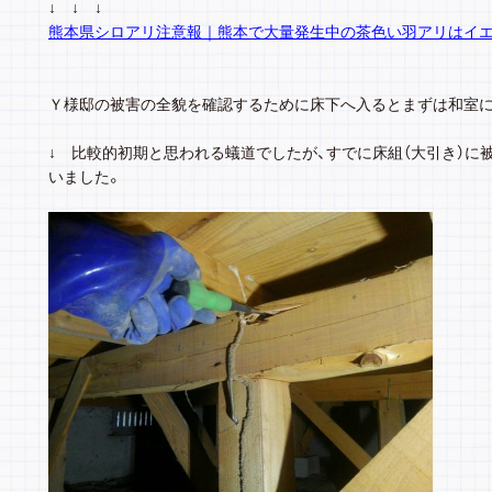
↓ ↓ ↓
熊本県シロアリ注意報｜熊本で大量発生中の茶色い羽アリはイ
Ｙ様邸の被害の全貌を確認するために床下へ入るとまずは和室
↓ 比較的初期と思われる蟻道でしたが、すでに床組（大引き）に
いました。