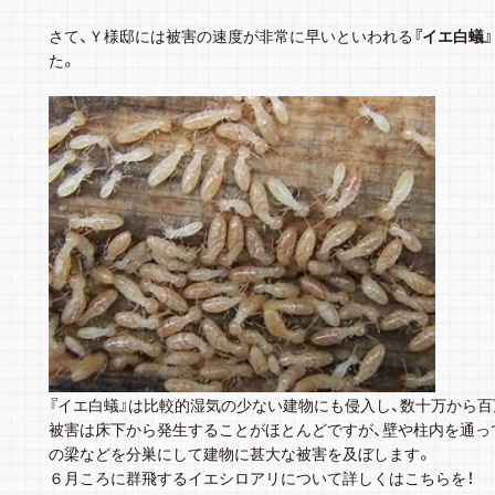
さて、Ｙ様邸には被害の速度が非常に早いといわれる
『イエ白蟻』
た。
『イエ白蟻』は比較的湿気の少ない建物にも侵入し、数十万から
被害は床下から発生することがほとんどですが、壁や柱内を通っ
の梁などを分巣にして建物に甚大な被害を及ぼします。
６月ころに群飛するイエシロアリについて詳しくはこちらを！