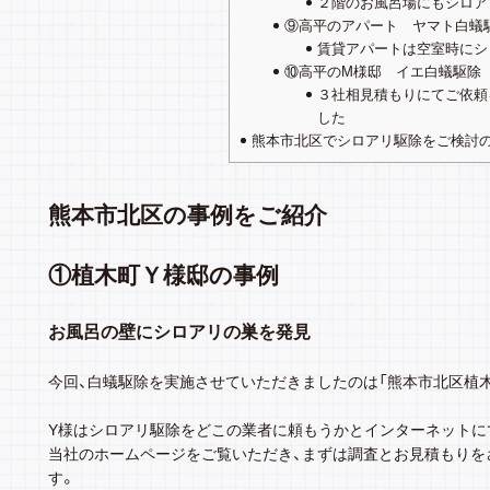
２階のお風呂場にもシロア
⑨高平のアパート ヤマト白蟻
賃貸アパートは空室時にシ
⑩高平のM様邸 イエ白蟻駆除
３社相見積もりにてご依頼
した
熊本市北区でシロアリ駆除をご検討
熊本市北区の事例をご紹介
①植木町Ｙ様邸の事例
お風呂の壁にシロアリの巣を発見
今回、白蟻駆除を実施させていただきましたのは「熊本市北区植
Y様はシロアリ駆除をどこの業者に頼もうかとインターネットに
当社のホームページをご覧いただき、まずは調査とお見積もりを
す。