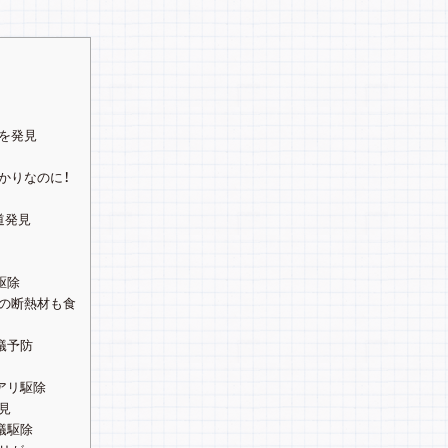
を発見
かりなのに！
道発見
駆除
の断熱材も食
蟻予防
アリ駆除
見
蟻駆除