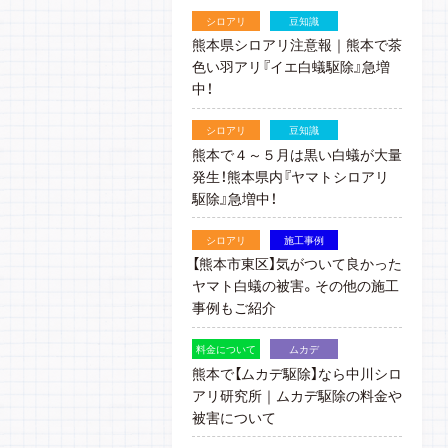
シロアリ
豆知識
熊本県シロアリ注意報｜熊本で茶
色い羽アリ『イエ白蟻駆除』急増
中！
シロアリ
豆知識
熊本で４～５月は黒い白蟻が大量
発生！熊本県内『ヤマトシロアリ
駆除』急増中！
シロアリ
施工事例
【熊本市東区】気がついて良かった
ヤマト白蟻の被害。その他の施工
事例もご紹介
料金について
ムカデ
熊本で【ムカデ駆除】なら中川シロ
アリ研究所｜ムカデ駆除の料金や
被害について