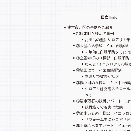
目次
[
hide
]
熊本市北区の事例をご紹介
①植木町Ｙ様邸の事例
お風呂の壁にシロアリの巣
②大窪のM様邸 イエ白蟻駆除
７年前に白蟻予防をしたば
③立福寺町のＯ様邸 白蟻予防
なんと！イエシロアリの蟻
④龍田にて イエ白蟻駆除
雨漏りで被害が拡大
⑤鶴羽田のＡ様邸 ヤマト白蟻
シロアリは発泡スチロール
べる
⑥清水万石の鉄骨アパート 白
鉄骨造りでも実は危険
⑦清水万石のＦ様邸 イエシロ
リフォーム中にシロアリ発
⑧山室の木造アパート イエ白